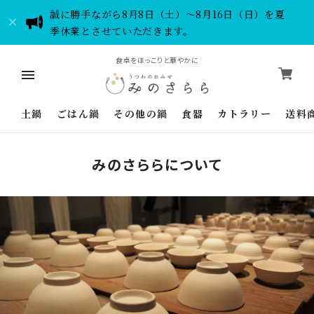
誠に勝手ながら8月8日（土）～8月16日（日）を夏
季休業とさせていただきます。
食卓をほっこりと華やかに
土鍋
ごはん鍋
その他の鍋
食器
カトラリー
送料
みのさららについて