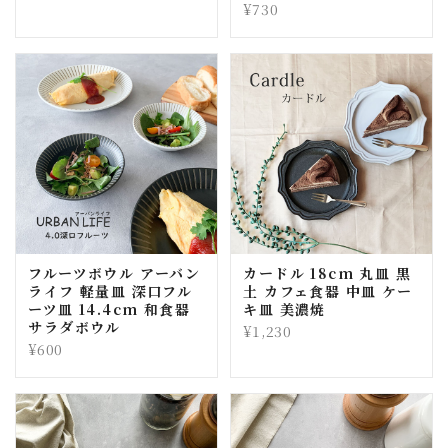
¥730
フルーツボウル アーバン
カードル 18cm 丸皿 黒
ライフ 軽量皿 深口フル
土 カフェ食器 中皿 ケー
ーツ皿 14.4cm 和食器
キ皿 美濃焼
サラダボウル
¥1,230
¥600