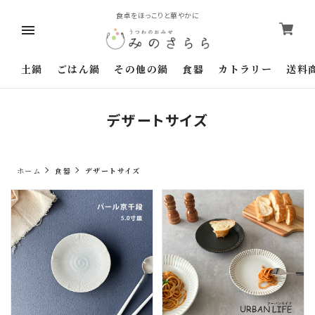
食卓をほっこりと華やかに
土鍋
ごはん鍋
その他の鍋
食器
カトラリー
送料
デザートサイズ
ホーム
食器
デザートサイズ