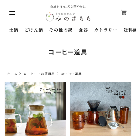
食卓をほっこりと華やかに
土鍋
ごはん鍋
その他の鍋
食器
カトラリー
送料
コーヒー道具
ホーム
コーヒー・お茶用品
コーヒー道具