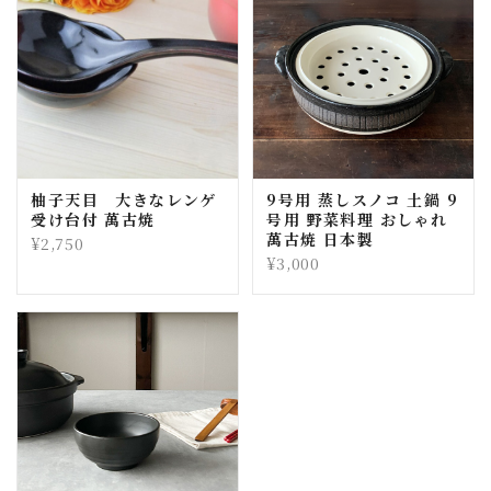
柚子天目 大きなレンゲ
9号用 蒸しスノコ 土鍋 9
受け台付 萬古焼
号用 野菜料理 おしゃれ
萬古焼 日本製
¥2,750
¥3,000