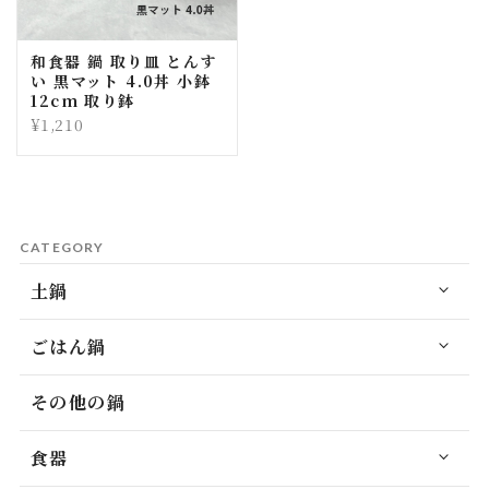
和食器 鍋 取り皿 とんす
い 黒マット 4.0丼 小鉢
12cm 取り鉢
¥1,210
CATEGORY
土鍋
ごはん鍋
その他の鍋
食器