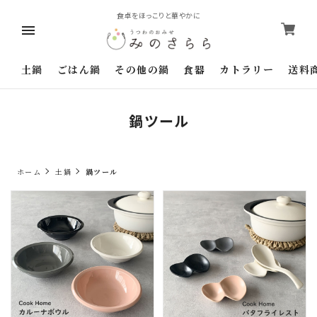
食卓をほっこりと華やかに
土鍋
ごはん鍋
その他の鍋
食器
カトラリー
送料
鍋ツール
ホーム
土鍋
鍋ツール