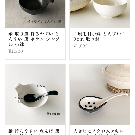
鍋 取り皿 持ちやすい と
白刷毛目小鉢 とんすい 1
んすい 黒 ボウル シンプ
3cm 取り鉢
ル 小鉢
¥1,800
¥1,300
鍋 持ちやすい れんげ 黒
大きなモノクロ穴アキレ