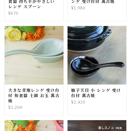
食器 持ち手がやさしい
ンゲ 受け台付 萬古焼
レンゲ スプーン
¥1,980
¥670
大きな青地レンゲ 受け台
柚子天目 小 レンゲ 受け
付 和食器 土鍋 お玉 萬古
台付 萬古焼
焼
¥2,420
¥2,200