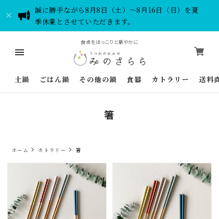
誠に勝手ながら8月8日（土）～8月16日（日）を夏
季休業とさせていただきます。
食卓をほっこりと華やかに
土鍋
ごはん鍋
その他の鍋
食器
カトラリー
送料
箸
ホーム
カトラリー
箸