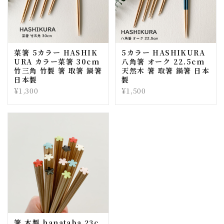
菜箸 5カラー HASHIK
5カラー HASHIKURA
URA カラー菜箸 30cm
八角箸 オーク 22.5cm
竹三角 竹製 箸 取箸 鍋箸
天然木 箸 取箸 鍋箸 日本
日本製
製
¥1,300
¥1,500
箸 木製 hanataba 23c