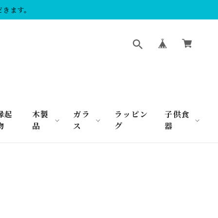
だきます。
縁起
木製
ガラ
ラッピン
子供食
物
品
ス
グ
器