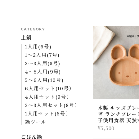
CATEGORY
土鍋
1人用(6号)
1～2人用(7号)
2～3人用(8号)
4～5人用(9号)
5～6人用(10号)
6人用セット(10号）
4人用セット(9号）
2～3人用セット(8号）
木製 キッズプレ
ぎ ランチプレー
1人用セット(6号）
子供用食器 天然
鍋ツール
¥5,500
ごはん鍋