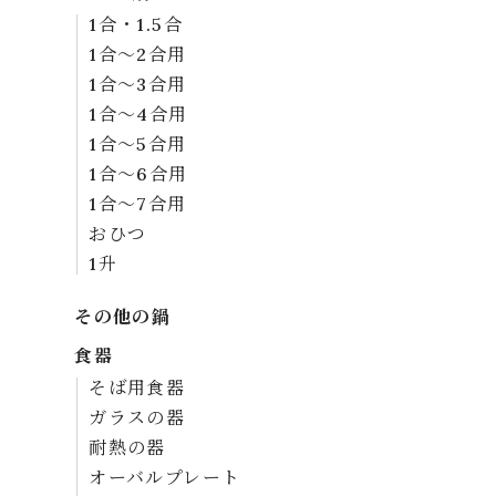
1合・1.5合
1合～2合用
1合～3合用
1合～4合用
1合～5合用
1合～6合用
1合～7合用
おひつ
1升
その他の鍋
食器
そば用食器
ガラスの器
耐熱の器
オーバルプレート