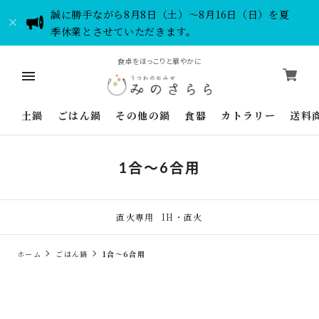
誠に勝手ながら8月8日（土）～8月16日（日）を夏
季休業とさせていただきます。
食卓をほっこりと華やかに
土鍋
ごはん鍋
その他の鍋
食器
カトラリー
送料
1合～6合用
直火専用
IH・直火
ホーム
ごはん鍋
1合～6合用