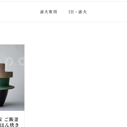
直火専用
IH・直火
飯 ご飯釜
ごはん炊き