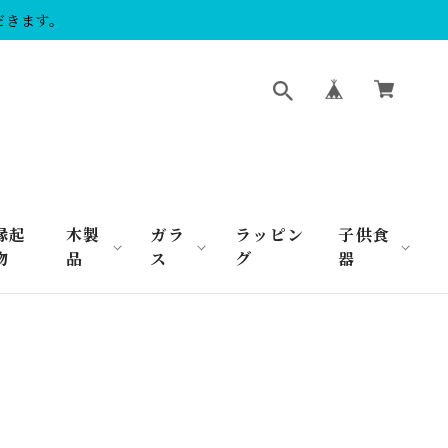
だきます。
縁起
木製
ガラ
ラッピン
子供食
物
品
ス
グ
器