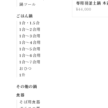
専用羽釜土鍋 木
鍋ツール
¥44,000
ごはん鍋
1合・1.5合
1合～2合用
1合～3合用
1合～4合用
1合～5合用
1合～6合用
1合～7合用
おひつ
1升
その他の鍋
食器
そば用食器