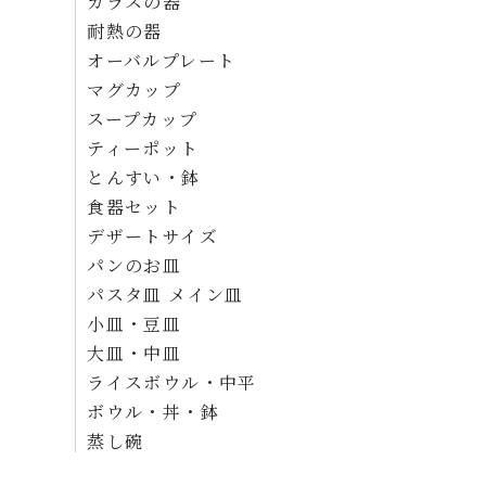
ガラスの器
耐熱の器
オーバルプレート
マグカップ
スープカップ
ティーポット
とんすい・鉢
食器セット
デザートサイズ
パンのお皿
パスタ皿 メイン皿
小皿・豆皿
大皿・中皿
ライスボウル・中平
ボウル・丼・鉢
蒸し碗