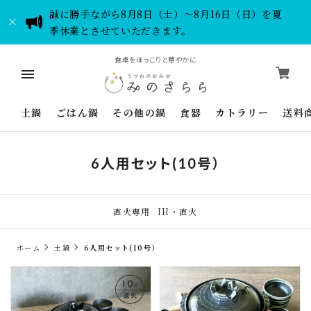
誠に勝手ながら8月8日（土）～8月16日（日）を夏
季休業とさせていただきます。
食卓をほっこりと華やかに
土鍋
ごはん鍋
その他の鍋
食器
カトラリー
送料
6人用セット(10号）
直火専用
IH・直火
ホーム
土鍋
6人用セット(10号）