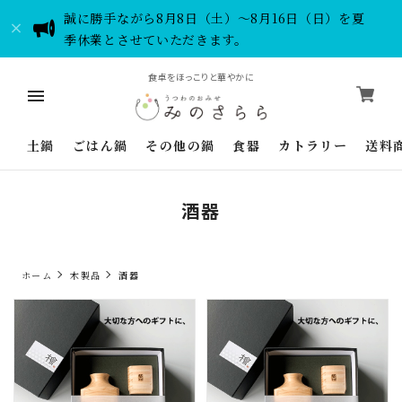
誠に勝手ながら8月8日（土）～8月16日（日）を夏
季休業とさせていただきます。
食卓をほっこりと華やかに
土鍋
ごはん鍋
その他の鍋
食器
カトラリー
送料
酒器
ホーム
木製品
酒器