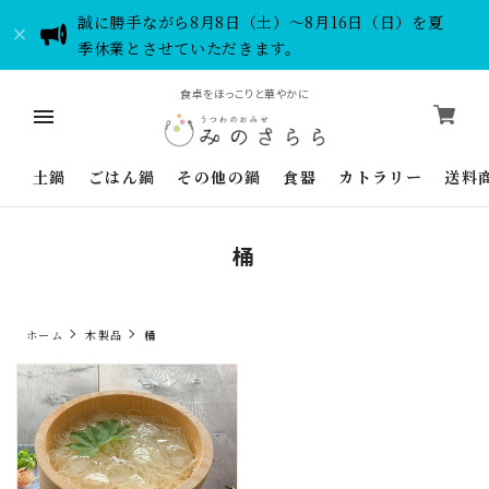
誠に勝手ながら8月8日（土）～8月16日（日）を夏
季休業とさせていただきます。
食卓をほっこりと華やかに
土鍋
ごはん鍋
その他の鍋
食器
カトラリー
送料
桶
ホーム
木製品
桶