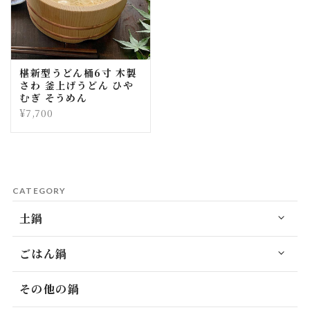
椹新型うどん桶6寸 木製
さわ 釜上げうどん ひや
むぎ そうめん
¥7,700
CATEGORY
土鍋
ごはん鍋
その他の鍋