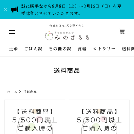
誠に勝手ながら8月8日（土）～8月16日（日）を夏
季休業とさせていただきます。
食卓をほっこりと華やかに
土鍋
ごはん鍋
その他の鍋
食器
カトラリー
送料
送料商品
ホーム
送料商品