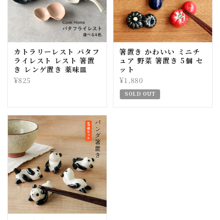
カトラリーレスト バタフ
箸置き かわいい ミニチ
ライレスト レスト 箸置
ュア 野菜 箸置き 5個 セ
き レンゲ置き 薬味皿
ット
¥825
¥1,880
SOLD OUT