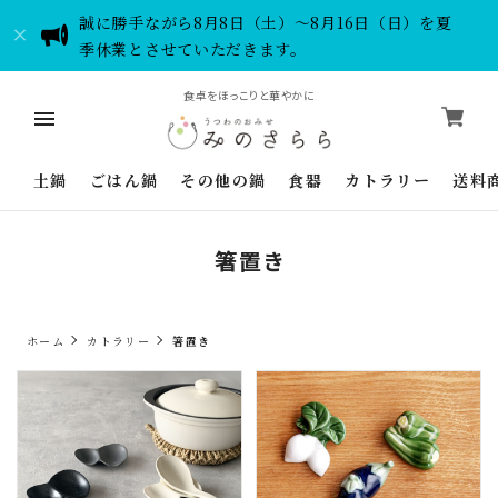
誠に勝手ながら8月8日（土）～8月16日（日）を夏
季休業とさせていただきます。
食卓をほっこりと華やかに
土鍋
ごはん鍋
その他の鍋
食器
カトラリー
送料
箸置き
ホーム
カトラリー
箸置き