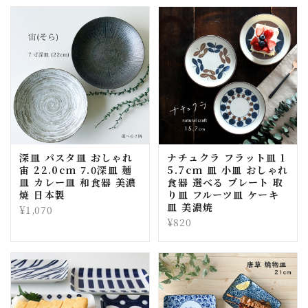
深皿 パスタ皿 おしゃれ
ナチュクラ フラット皿 1
宙 22.0cm 7.0深皿 麺
5.7cm 皿 小皿 おしゃれ
皿 カレー皿 和食器 美濃
食器 選べる プレート 取
焼 日本製
り皿 フルーツ皿 ケーキ
皿 美濃焼
¥1,070
¥820