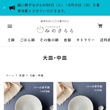
誠に勝手ながら8月8日（土）～8月16日（日）を夏
季休業とさせていただきます。
食卓をほっこりと華やかに
土鍋
ごはん鍋
その他の鍋
食器
カトラリー
送料
大皿・中皿
ホーム
食器
大皿・中皿