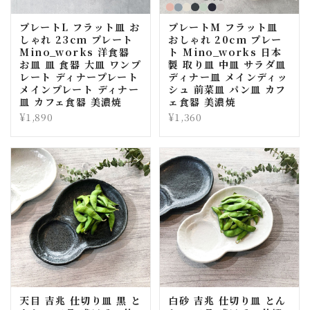
プレートL フラット皿 お
プレートM フラット皿
しゃれ 23cm プレート
おしゃれ 20cm プレー
Mino_works 洋食器
ト Mino_works 日本
お皿 皿 食器 大皿 ワンプ
製 取り皿 中皿 サラダ皿
レート ディナープレート
ディナー皿 メインディッ
メインプレート ディナー
シュ 前菜皿 パン皿 カフ
皿 カフェ食器 美濃焼
ェ食器 美濃焼
¥1,890
¥1,360
天目 吉兆 仕切り皿 黒 と
白砂 吉兆 仕切り皿 とん