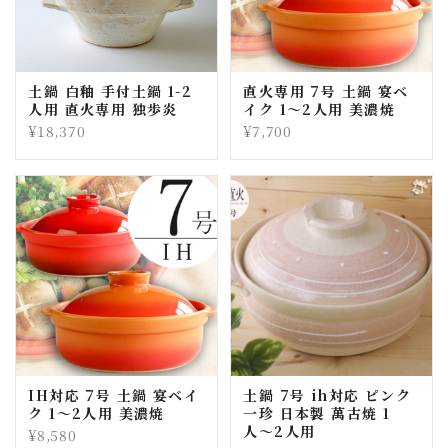
土鍋 白釉 手付土鍋 1-2
直火専用 7号 土鍋 宴ベ
人用 直火専用 独歩炎
イク 1〜2人用 美濃焼
¥18,370
¥7,700
IH対応 7号 土鍋 宴ベイ
土鍋 7号 ih対応 ピンク
ク 1〜2人用 美濃焼
一珍 日本製 萬古焼 1
人〜2人用
¥8,580