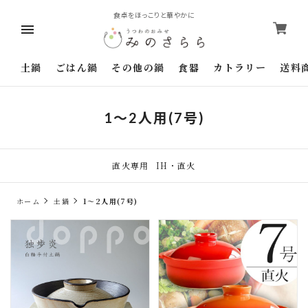
食卓をほっこりと華やかに
土鍋
ごはん鍋
その他の鍋
食器
カトラリー
送料
1～2人用(7号)
直火専用
IH・直火
ホーム
土鍋
1～2人用(7号)