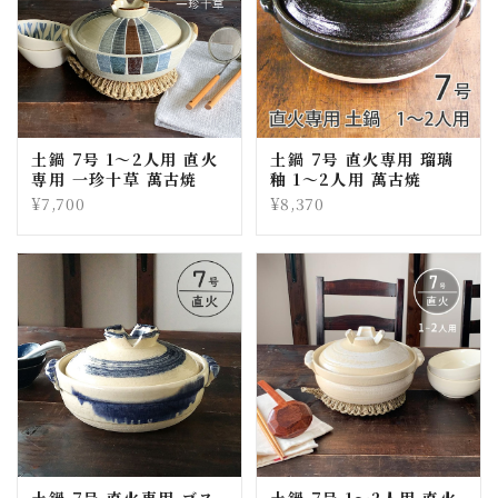
土鍋 7号 1〜2人用 直火
土鍋 7号 直火専用 瑠璃
専用 一珍十草 萬古焼
釉 1〜2人用 萬古焼
¥7,700
¥8,370
土鍋 7号 直火専用 ゴス
土鍋 7号 1〜2人用 直火