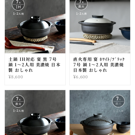
土鍋 IH対応 宴 黒 7号
直火専用 宴 ﾎﾜｲﾄ/ﾌﾞﾗｯｸ
鍋 1〜2人用 美濃焼 日本
7号 鍋 1〜2人用 美濃焼
製 おしゃれ
日本製 おしゃれ
¥8,600
¥6,600