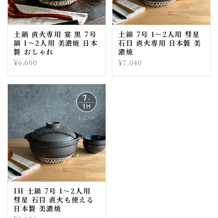
土鍋 直火専用 宴 黒 7号
土鍋 7号 1〜2人用 彗星
鍋 1〜2人用 美濃焼 日本
石目 直火専用 日本製 美
製 おしゃれ
濃焼
¥6,600
¥7,040
IH 土鍋 7号 1〜2人用
彗星 石目 直火も使える
日本製 美濃焼