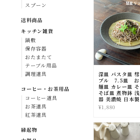
スプーン
送料商品
キッチン雑貨
鍋敷
保存容器
おたまたて
テーブル用品
深皿 パスタ皿 彗
調理道具
プル 7.5皿 
麺皿 カレー皿 
コーヒー・お茶用品
そば皿 煮物鉢 浅
コーヒー道具
器 美濃焼 日本製
¥1,880
お茶道具
紅茶道具
縁起物