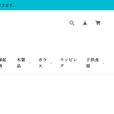
だきます。
縁起
木製
ガラ
ラッピン
子供食
物
品
ス
グ
器