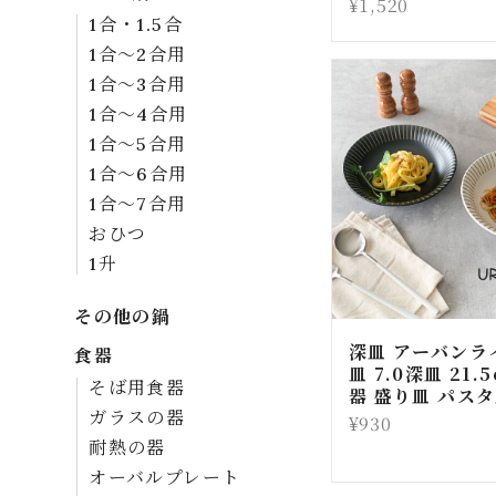
¥1,520
1合・1.5合
1合～2合用
1合～3合用
1合～4合用
1合～5合用
1合～6合用
1合～7合用
おひつ
1升
その他の鍋
深皿 アーバンラ
食器
皿 7.0深皿 21.
そば用食器
器 盛り皿 パス
ガラスの器
¥930
耐熱の器
オーバルプレート