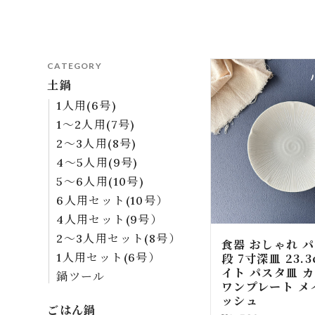
CATEGORY
土鍋
1人用(6号)
1～2人用(7号)
2～3人用(8号)
4～5人用(9号)
5～6人用(10号)
6人用セット(10号）
4人用セット(9号）
2～3人用セット(8号）
食器 おしゃれ 
段 7寸深皿 23.
1人用セット(6号）
イト パスタ皿 
鍋ツール
ワンプレート メ
ッシュ
ごはん鍋