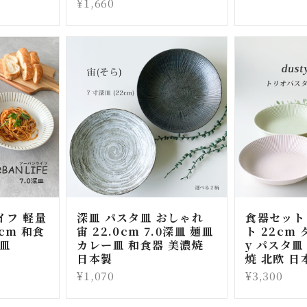
¥1,660
イフ 軽量
深皿 パスタ皿 おしゃれ
食器セット
5cm 和食
宙 22.0cm 7.0深皿 麺皿
ト 22cm 
タ皿
カレー皿 和食器 美濃焼
y パスタ皿
日本製
焼 北欧 日
¥1,070
¥3,300