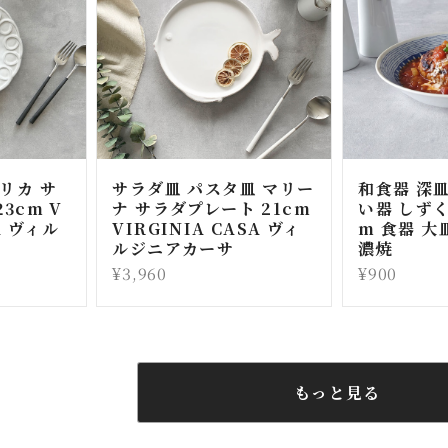
リカ サ
サラダ皿 パスタ皿 マリー
和食器 深皿
3cm V
ナ サラダプレート 21cm
い器 しずく 
A ヴィル
VIRGINIA CASA ヴィ
m 食器 大
ルジニアカーサ
濃焼
¥3,960
¥900
もっと見る