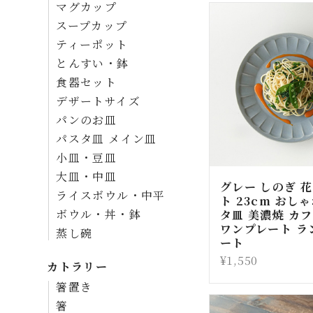
マグカップ
スープカップ
ティーポット
とんすい・鉢
食器セット
デザートサイズ
パンのお皿
パスタ皿 メイン皿
小皿・豆皿
大皿・中皿
グレー しのぎ 花
ライスボウル・中平
ト 23cm おし
タ皿 美濃焼 カ
ボウル・丼・鉢
ワンプレート ラ
蒸し碗
ート
¥1,550
カトラリー
箸置き
箸