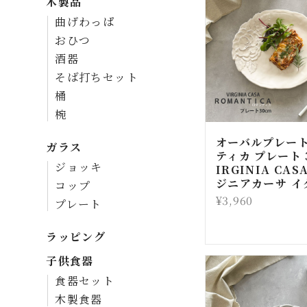
木製品
曲げわっぱ
おひつ
酒器
そば打ちセット
桶
椀
オーバルプレート
ガラス
ティカ プレート 
ジョッキ
IRGINIA CAS
ジニアカーサ イ
コップ
¥3,960
プレート
ラッピング
子供食器
食器セット
木製食器