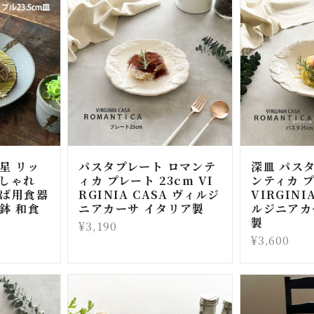
星 リッ
パスタプレート ロマンテ
深皿 パス
おしゃれ
ィカ プレート 23cm VI
ンティカ プ
そば用食器
RGINIA CASA ヴィルジ
VIRGINI
鉢 和食
ニアカーサ イタリア製
ルジニアカ
製
¥3,190
¥3,600