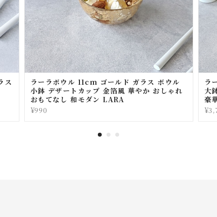
ガラス
ラーラボウル 11cm ゴールド ガラス ボウル
ラー
小鉢 デザートカップ 金箔風 華やか おしゃれ
大
おもてなし 和モダン LARA
豪華
¥990
¥3,