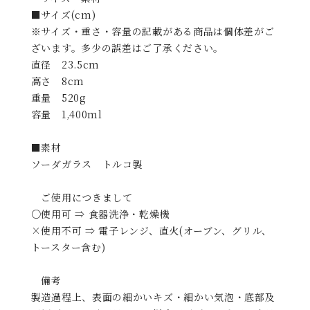
■サイズ(cm)
※サイズ・重さ・容量の記載がある商品は個体差がご
ざいます。多少の誤差はご了承ください。
直径 23.5cm
高さ 8cm
重量 520g
容量 1,400ml
■素材
ソーダガラス トルコ製
ご使用につきまして
○使用可 ⇒ 食器洗浄・乾燥機
×使用不可 ⇒ 電子レンジ、直火(オーブン、グリル、
トースター含む)
備考
製造過程上、表面の細かいキズ・細かい気泡・底部及