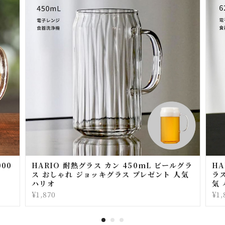
00
HARIO 耐熱グラス カン 450mL ビールグラ
HA
ス おしゃれ ジョッキグラス プレゼント 人気
ラ
ハリオ
気
¥1,870
¥1,