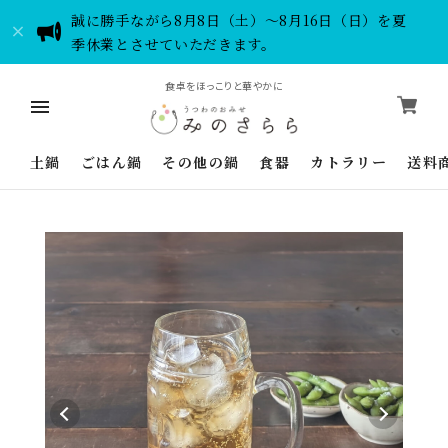
誠に勝手ながら8月8日（土）～8月16日（日）を夏
季休業とさせていただきます。
食卓をほっこりと華やかに
土鍋
ごはん鍋
その他の鍋
食器
カトラリー
送料