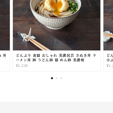
m 丼
どんぶり 食器 おしゃれ 美濃民芸 さぬき丼 ラ
どん
ーメン丼 鉢 うどん鉢 器 めん鉢 美濃焼
小
¥1,230
¥1,