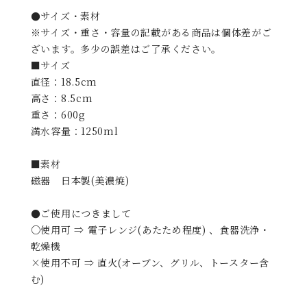
●サイズ・素材
※サイズ・重さ・容量の記載がある商品は個体差がご
ざいます。多少の誤差はご了承ください。
■サイズ
直径：18.5cm
高さ：8.5cm
重さ：600g
満水容量：1250ml
■素材
磁器 日本製(美濃焼)
●ご使用につきまして
○使用可 ⇒ 電子レンジ(あたため程度) 、食器洗浄・
乾燥機
×使用不可 ⇒ 直火(オーブン、グリル、トースター含
む)