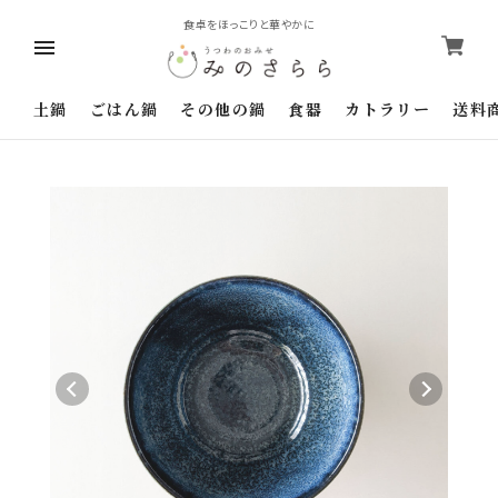
食卓をほっこりと華やかに
土鍋
ごはん鍋
その他の鍋
食器
カトラリー
送料