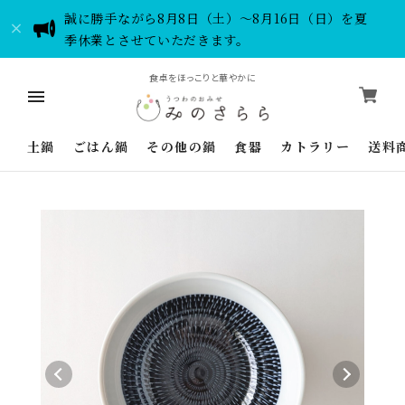
誠に勝手ながら8月8日（土）～8月16日（日）を夏
季休業とさせていただきます。
食卓をほっこりと華やかに
土鍋
ごはん鍋
その他の鍋
食器
カトラリー
送料