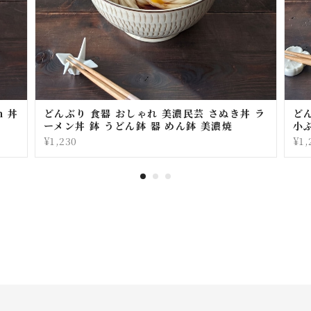
m 丼
どんぶり 食器 おしゃれ 美濃民芸 さぬき丼 ラ
どん
ーメン丼 鉢 うどん鉢 器 めん鉢 美濃焼
小
¥1,230
¥1,