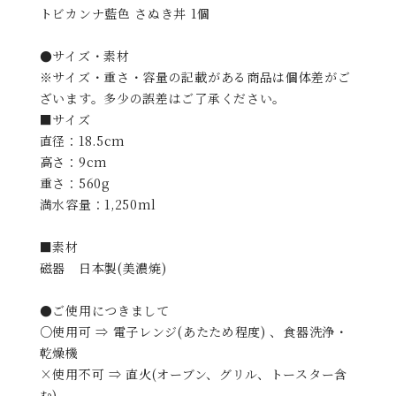
トビカンナ藍色 さぬき丼 1個
●サイズ・素材
※サイズ・重さ・容量の記載がある商品は個体差がご
ざいます。多少の誤差はご了承ください。
■サイズ
直径：18.5cm
高さ：9cm
重さ：560g
満水容量：1,250ml
■素材
磁器 日本製(美濃焼)
●ご使用につきまして
○使用可 ⇒ 電子レンジ(あたため程度) 、食器洗浄・
乾燥機
×使用不可 ⇒ 直火(オーブン、グリル、トースター含
む)