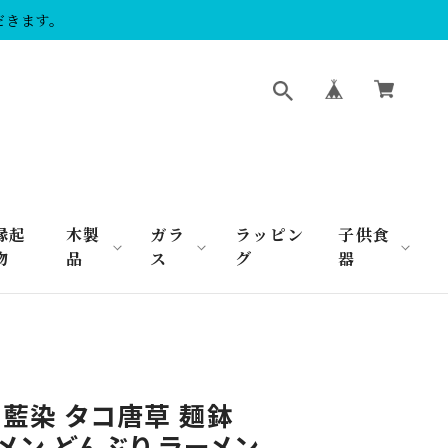
だきます。
縁起
木製
ガラ
ラッピン
子供食
物
品
ス
グ
器
 藍染 タコ唐草 麺鉢
ーメン どんぶり ラーメン