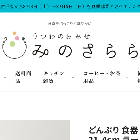
勝手ながら8月8日（土）～8月16日（日）を夏季休業とさせていた
食卓をほっこりと華やかに
リ
送料商
キッチン
コーヒー・お茶
品
雑貨
用品
どんぶり 食器
21.4cm ラ