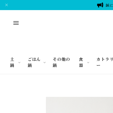
誠に
土
ごはん
その他の
食
カトラ
鍋
鍋
鍋
器
ー