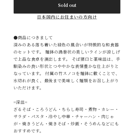
Sold out
日本国内にお住まいの方向け
●商品につきまして
深みのある落ち着いた緑色の風合いが特徴的な和食器
のセットです。 麺鉢の渦巻状の美しいラインが涼しげ
で上品な食卓を演出します。 そば猪口と薬味皿は、手
馴染みの良い形状とつややかな表情豊かな仕上がりと
なっています。 付属の竹スノコを麺鉢に敷くことで、
水切れが良く、最後まで美味しく麺類をお召し上がり
いただけます。
=深皿=
ざるそば・ころうどん・ちらし寿司・煮物・カレー・
サラダ・パスタ・冷やし中華・チャーハン・肉じゃ
が・焼きうどん・焼きそば・炒飯・そうめんなどにも
おすすめです。