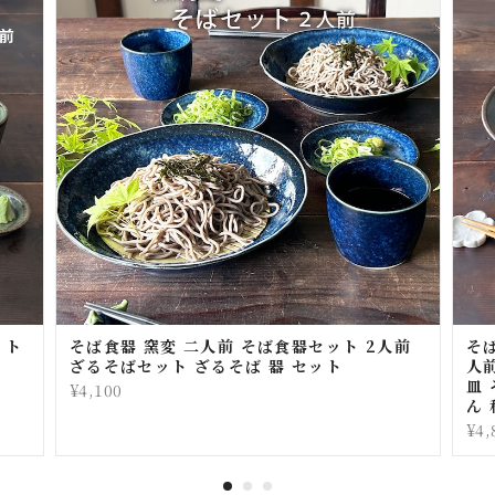
ット
そば食器 窯変 二人前 そば食器セット 2人前
そ
ト
ざるそばセット ざるそば 器 セット
人
皿 
¥4,100
ん
¥4,