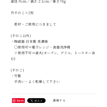
直径:9cm／高さ:2.1cm／重さ70g
竹すのこ×2枚
素材・ご使用につきまして
(すのこ以外)
・陶磁器 日本製 美濃焼
○使用可⇒電子レンジ・食器洗浄機
×使用不可⇒直火(オーブン、グリル、トースター含
む)
(すのこ)
・竹製
手洗い・よく乾燥して下さい
通報する
Save