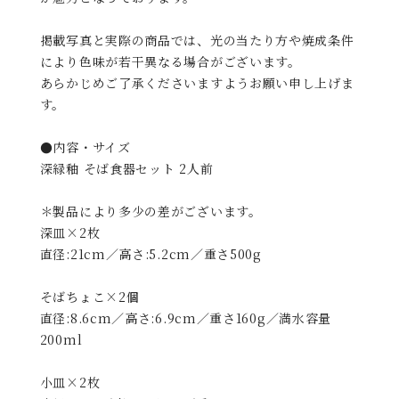
掲載写真と実際の商品では、光の当たり方や焼成条件
により色味が若干異なる場合がございます。
あらかじめご了承くださいますようお願い申し上げま
す。
●内容・サイズ
深緑釉 そば食器セット 2人前
＊製品により多少の差がございます。
深皿×2枚
直径:21cm／高さ:5.2cm／重さ500g
そばちょこ×2個
直径:8.6cm／高さ:6.9cm／重さ160g／満水容量
200ml
小皿×2枚