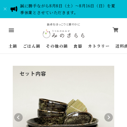
誠に勝手ながら8月8日（土）～8月16日（日）を夏
季休業とさせていただきます。
食卓をほっこりと華やかに
土鍋
ごはん鍋
その他の鍋
食器
カトラリー
送料