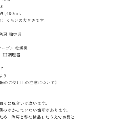
.0
1,400mL
人用）くらいの大きさです。
陶房 独歩炎
オーブン 乾燥機
、IH調理器
て
より
食器のご使用上の注意について】
個々に風合いが違います。
薬のかかっていない箇所があります。
ため、陶房と弊社検品したうえで良品と