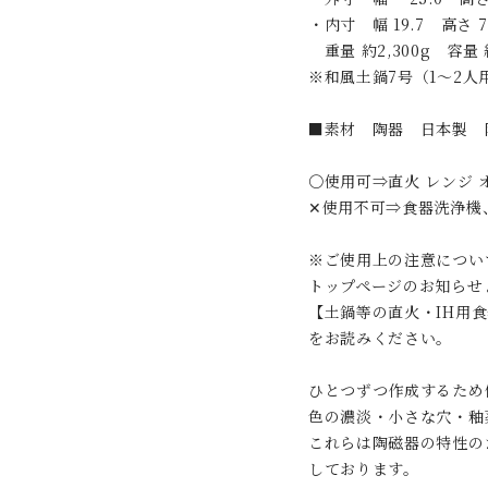
・内寸 幅 19.7 高さ 7
重量 約2,300g 容量 約
※和風土鍋7号（1～2
■素材 陶器 日本製 
〇使用可⇒直火 レンジ 
✕使用不可⇒食器洗浄機
※ご使用上の注意につい
トップページのお知らせ
【土鍋等の直火・IH用
をお読みください。
ひとつずつ作成するため
色の濃淡・小さな穴・釉
これらは陶磁器の特性の
しております。