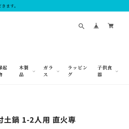
だきます。
縁起
木製
ガラ
ラッピン
子供食
物
品
ス
グ
器
付土鍋 1-2人用 直火専