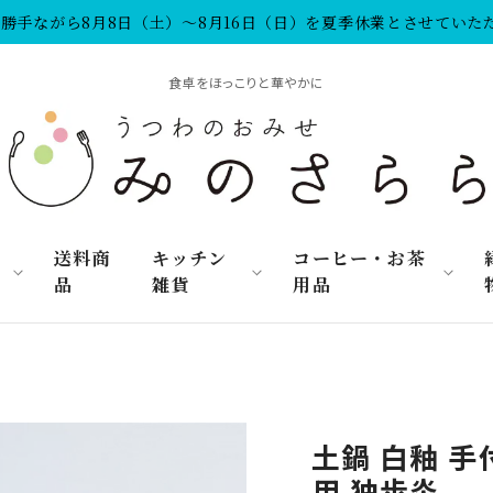
勝手ながら8月8日（土）～8月16日（日）を夏季休業とさせていた
食卓をほっこりと華やかに
リ
送料商
キッチン
コーヒー・お茶
品
雑貨
用品
土鍋 白釉 手
用 独歩炎