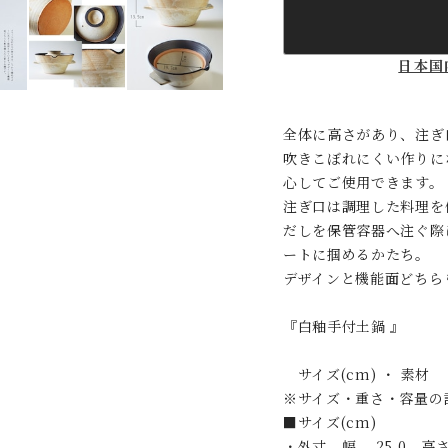
日本国
全体に高さがあり、注ぎ
吹きこぼれにくい作りに
心してご使用できます。
注ぎ口は調理した料理を
だしを保管容器へ注ぐ際
ートに掴めるかたち。
デザインと機能面どちら
『白釉手付土鍋 』
サイズ(cm) ・ 素材
※サイズ・重さ・容量の
■サイズ(cm)
・外寸 幅 25.0 高さ 