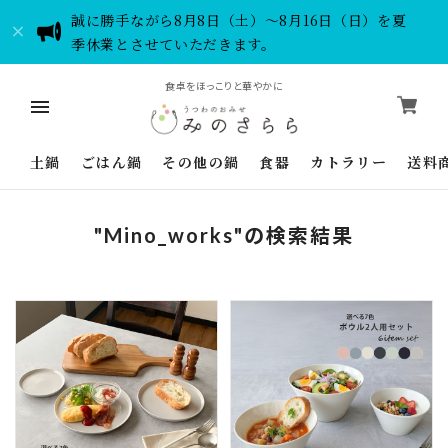
誠に勝手ながら8月8日（土）～8月16日（日）を夏
季休業とさせていただきます。
食卓をほっこりと華やかに
土鍋
ごはん鍋
その他の鍋
食器
カトラリー
送料
"Mino_works"の検索結果