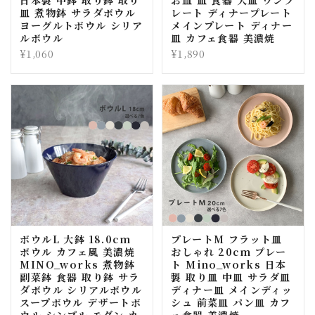
日本製 中鉢 取り鉢 取り
お皿 皿 食器 大皿 ワンプ
皿 煮物鉢 サラダボウル
レート ディナープレート
ヨーグルトボウル シリア
メインプレート ディナー
ルボウル
皿 カフェ食器 美濃焼
¥1,060
¥1,890
ボウルL 大鉢 18.0cm
プレートM フラット皿
ボウル カフェ風 美濃焼
おしゃれ 20cm プレー
MINO_works 煮物鉢
ト Mino_works 日本
副菜鉢 食器 取り鉢 サラ
製 取り皿 中皿 サラダ皿
ダボウル シリアルボウル
ディナー皿 メインディッ
スープボウル デザートボ
シュ 前菜皿 パン皿 カフ