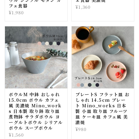
ウル シンプル モダン カ
ェ食器 美濃焼
フェ食器
¥1,360
¥1,980
ボウルM 中鉢 おしゃれ
プレートS フラット皿 お
15.0cm ボウル カフェ
しゃれ 14.5cm プレー
風 美濃焼 Mino_work
ト Mino_works 日本
s 日本製 取り鉢 取り皿
製 小皿 取り皿 フルーツ
煮物鉢 サラダボウル ヨ
皿 ケーキ皿 カフェ風 美
ーグルトボウル シリアル
濃焼
ボウル スープボウル
¥980
¥1,560