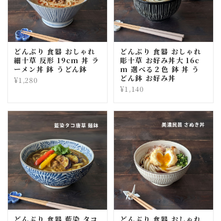
どんぶり 食器 おしゃれ
どんぶり 食器 おしゃれ
細十草 反形 19cm 丼 ラ
彫十草 お好み丼大 16c
ーメン丼 鉢 うどん鉢
m 選べる２色 鉢 丼 う
どん鉢 お好み丼
¥1,280
¥1,140
どんぶり 食器 藍染 タコ
どんぶり 食器 おしゃれ