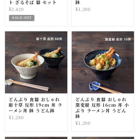
ト ざるそば 器 セット
鉢
¥2,420
¥1,200
SOLD OUT
どんぶり 食器 おしゃれ
どんぶり 食器 おしゃれ
彫十草 反形 19cm 丼 ラ
窯変紺 反形 16cm 丼 小
ーメン丼 鉢 うどん鉢
ぶり ラーメン丼 うどん
鉢
¥1,280
¥1,200