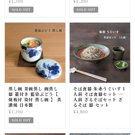
¥1,200
¥1,200
SOLD OUT
SOLD OUT
蒸し碗 茶碗蒸し 碗蒸し
そば食器 朱赤うぐいす 1
器 蓋付き 藍染ぶどう【
人前 そば食器セット 一
焼板付 染付 蒸し碗 】 美
人前 ざるそばセット ざ
濃焼 日本製
るそば 器 セット
¥1,200
¥4,800
SOLD OUT