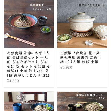
そば食器 朱赤紺ねず 1人
ご飯鍋 2合炊き 花三島
前 そば食器セット 一人
直火専用 萬古焼 ご飯土
前 ざるそばセット ざる
鍋 ごはん鍋 炊飯 土鍋
そば 器 セット そば皿 そ
¥5,980
ば猪口 小皿 竹すのこ 各
1個 冷やしうどん 和食器
¥4,800