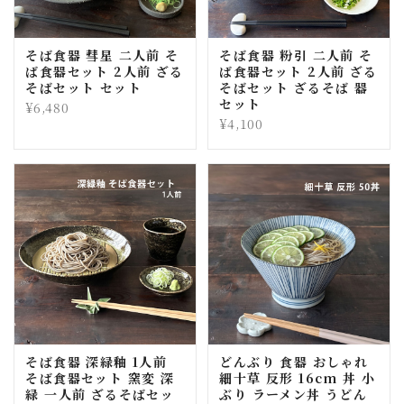
そば食器 彗星 二人前 そ
そば食器 粉引 二人前 そ
ば食器セット 2人前 ざる
ば食器セット 2人前 ざる
そばセット セット
そばセット ざるそば 器
セット
¥6,480
¥4,100
そば食器 深緑釉 1人前
どんぶり 食器 おしゃれ
そば食器セット 窯変 深
細十草 反形 16cm 丼 小
緑 一人前 ざるそばセッ
ぶり ラーメン丼 うどん