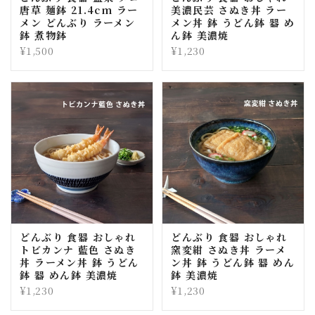
唐草 麺鉢 21.4cm ラー
美濃民芸 さぬき丼 ラー
メン どんぶり ラーメン
メン丼 鉢 うどん鉢 器 め
鉢 煮物鉢
ん鉢 美濃焼
¥1,500
¥1,230
どんぶり 食器 おしゃれ
どんぶり 食器 おしゃれ
トビカンナ 藍色 さぬき
窯変紺 さぬき丼 ラーメ
丼 ラーメン丼 鉢 うどん
ン丼 鉢 うどん鉢 器 めん
鉢 器 めん鉢 美濃焼
鉢 美濃焼
¥1,230
¥1,230